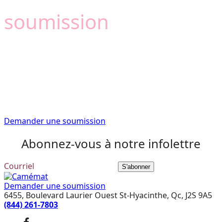
Besoin d'une
soumission
?
Camémat est là pour
vous aider
Faites confiance à nos conseillers experts pour vous
fournir l’information que vous avez besoin pour
commencer votre projet de rénovation du bon pied.
Demander une soumission
Abonnez-vous à notre infolettre
S'abonner
Demander une soumission
6455, Boulevard Laurier Ouest St-Hyacinthe, Qc, J2S 9A5
(844) 261-7803