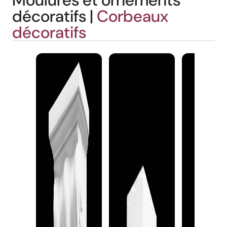
Moulures et ornements
décoratifs |
Corbeaux
décoratifs