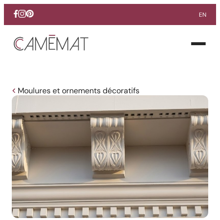
EN
Facebook
Instagram
Pinterest
Ouvrir
le
menu
Moulures et ornements décoratifs