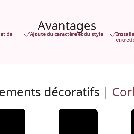
Avantages
et de
Ajoute du caractère et du style
Install
entreti
ements décoratifs |
Cor