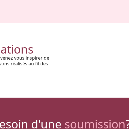
Harmonie, prestige et
précision : quand chaque détail
sations
architectural prend vie grâce à
 venez vous inspirer de
nos solutions haut de gamme
ons réalisés au fil des
esoin d'une
soumission