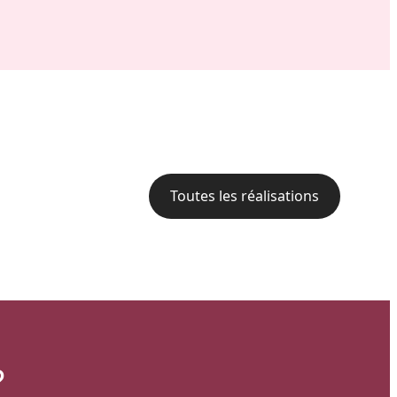
Cour arrière d’une résidence :
L’alliance du style bois et de la
performance aluminium pour
une terrasse polyvalente
Toutes les réalisations
?