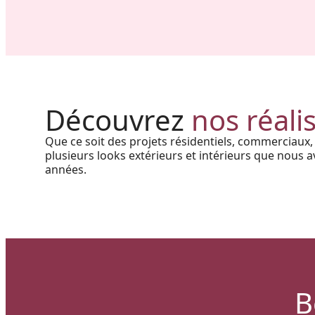
Réalisation au Nouveau-
Brunswick : Charme côtier et
Découvrez
nos réali
durabilité absolue avec nos
Que ce soit des projets résidentiels, commerciaux,
rampes et colonnes en PVC
plusieurs looks extérieurs et intérieurs que nous av
années.
B