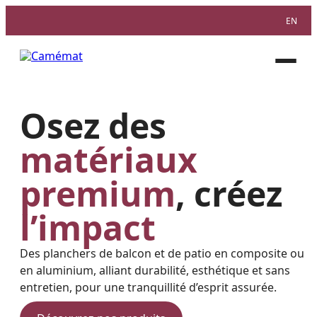
Aller
EN
au
Facebook
Instagram
Pinterest
contenu
Ouvri
le
menu
Osez des
matériaux
premium
, créez
l’impact
Des planchers de balcon et de patio en composite ou
en aluminium, alliant durabilité, esthétique et sans
entretien, pour une tranquillité d’esprit assurée.