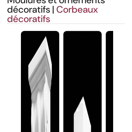
Moulures et ornements
décoratifs |
Corbeaux
décoratifs