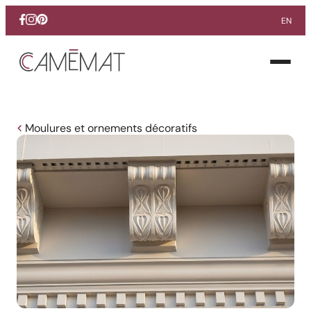
EN
Facebook
Instagram
Pinterest
Ouvrir
le
menu
Moulures et ornements décoratifs