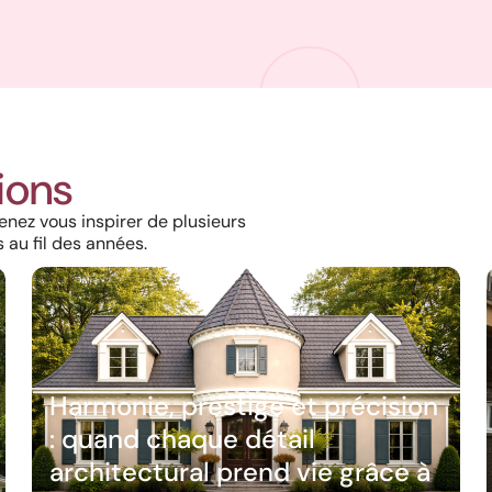
tions
enez vous inspirer de plusieurs
 au fil des années.
Harmonie, prestige et précision
: quand chaque détail
architectural prend vie grâce à