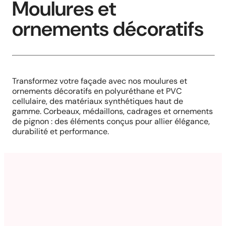
Moulures et
ornements décoratifs
Transformez votre façade avec nos moulures et
ornements décoratifs en polyuréthane et PVC
cellulaire, des matériaux synthétiques haut de
gamme. Corbeaux, médaillons, cadrages et ornements
de pignon : des éléments conçus pour allier élégance,
durabilité et performance.
Louvre décorative
Louvre fonctionnelle
Rosettes
Lambris
Moulure décorative
Cadrages
(Polyuréthane)