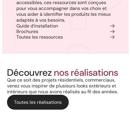
accessibles, ces ressources sont conçues
pour vous accompagner dans vos choix et
vous aider à identifier les produits les mieux
adaptés à vos besoins.
Guide d’installation
Brochures
Toutes les ressources
Réalisation au Nouveau-
Découvrez
nos réalisations
Harmonie, prestige et précision :
Brunswick : Charme côtier et
Que ce soit des projets résidentiels, commerciaux,
Cour arrière d’une résidence :
quand chaque détail
venez vous inspirer de plusieurs looks extérieurs et
durabilité absolue avec nos
intérieurs que nous avons réalisés au fil des années.
L’alliance du style bois et de la
architectural prend vie grâce à
rampes et colonnes en PVC
performance aluminium pour
Toutes les réalisations
nos solutions haut de gamme
une terrasse polyvalente