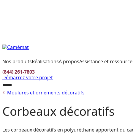
Facebook
Instagram
Pinterest
CONTACTEZ-NOUS
TROUVER UN DÉTAILLANT
EN
Nos produits
Réalisations
À propos
Assistance et ressource
(844) 261-7803
Démarrez votre projet
Ouvrir
Moulures et ornements décoratifs
le
menu
Corbeaux décoratifs
Les corbeaux décoratifs en polyuréthane apportent du cache