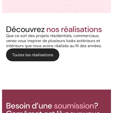
Réalisation au Nouveau-
Découvrez
nos réalisations
Harmonie, prestige et précision :
Brunswick : Charme côtier et
Que ce soit des projets résidentiels, commerciaux,
Cour arrière d’une résidence :
quand chaque détail
venez vous inspirer de plusieurs looks extérieurs et
durabilité absolue avec nos
intérieurs que nous avons réalisés au fil des années.
L’alliance du style bois et de la
architectural prend vie grâce à
rampes et colonnes en PVC
performance aluminium pour
Toutes les réalisations
nos solutions haut de gamme
une terrasse polyvalente
Besoin d’une
soumission
?