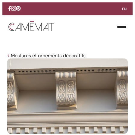
EN
Facebook
Instagram
Pinterest
Ouvrir
le
menu
Moulures et ornements décoratifs