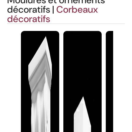
Moulures et ornements
décoratifs |
Corbeaux
décoratifs