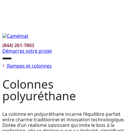
Facebook
Instagram
Pinterest
EN
(844) 261-7803
Démarrez votre projet
Ouvrir
Rampes et colonnes
le
menu
Colonnes
polyuréthane
La colonne en polyuréthane incarne l’équilibre parfait
entre charme traditionnel et innovation technologique.
Dotée d’un réalisme saisissant qui imite le bois à la
perfection, elle se distingue par sa légèreté, simplifiant