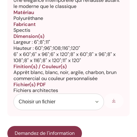
Une élégance intemporelle qui rehausse autant
le moderne que le classique
Matériau
Polyuréthane
Fabricant
Spectis
Dimension(s)
Largeur : 6";8";11"
Hauteur : 60";96";108;116";120"
6" x 60";6" x 96";6" x 120";8" x 60";8" x 96";8" x
108";8" x 116";8" x 120";11" x 120"
Finition(s) / Couleur(s)
Apprêt blanc, blanc, noir, argile, charbon, brun
commercial ou couleur personnalisée
Fichier(s) PDF
Fichiers architectes
Demandez de l'information