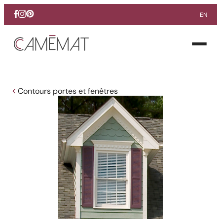
EN
Facebook
Instagram
Pinterest
Ouvrir
le
menu
Contours portes et fenêtres