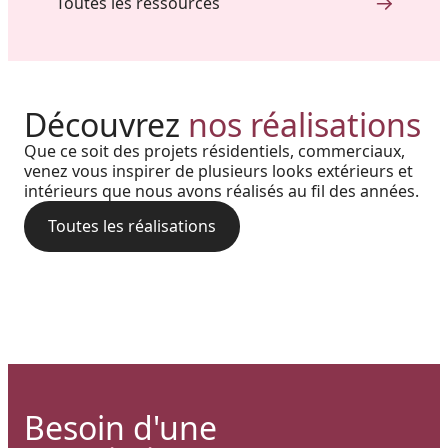
Toutes les ressources
Réalisation au Nouveau-
Découvrez
nos réalisations
Harmonie, prestige et précision
Brunswick : Charme côtier et
Que ce soit des projets résidentiels, commerciaux,
Cour arrière d’une résidence :
: quand chaque détail
venez vous inspirer de plusieurs looks extérieurs et
durabilité absolue avec nos
intérieurs que nous avons réalisés au fil des années.
L’alliance du style bois et de la
architectural prend vie grâce à
rampes et colonnes en PVC
performance aluminium pour
Toutes les réalisations
nos solutions haut de gamme
une terrasse polyvalente
Besoin d'une