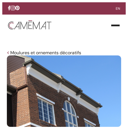
EN
Facebook
Instagram
Pinterest
Ouvrir
le
menu
Moulures et ornements décoratifs