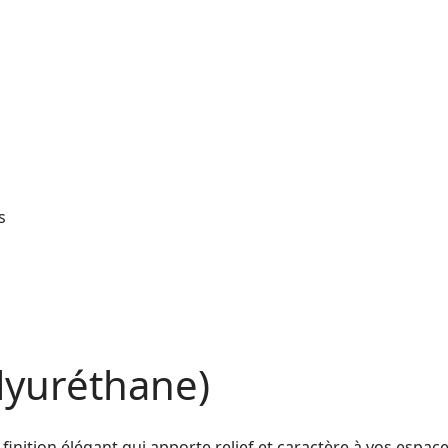
s
lyuréthane)
nition élégant qui apporte relief et caractère à vos espace