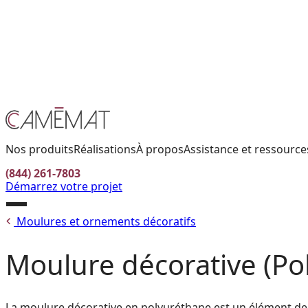
Facebook
Instagram
Pinterest
CONTACTEZ-NOUS
TROUVER UN DÉTAILLANT
EN
Nos produits
Réalisations
À propos
Assistance et ressource
(844) 261-7803
Démarrez votre projet
Ouvrir
Moulures et ornements décoratifs
le
menu
Moulure décorative (Po
La moulure décorative en polyuréthane est un élément de fi