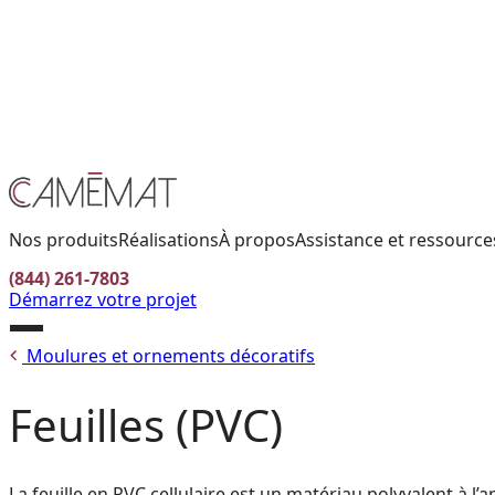
Facebook
Instagram
Pinterest
CONTACTEZ-NOUS
TROUVER UN DÉTAILLANT
EN
Nos produits
Réalisations
À propos
Assistance et ressource
(844) 261-7803
Démarrez votre projet
Ouvrir
Moulures et ornements décoratifs
le
menu
Feuilles (PVC)
La feuille en PVC cellulaire est un matériau polyvalent à l