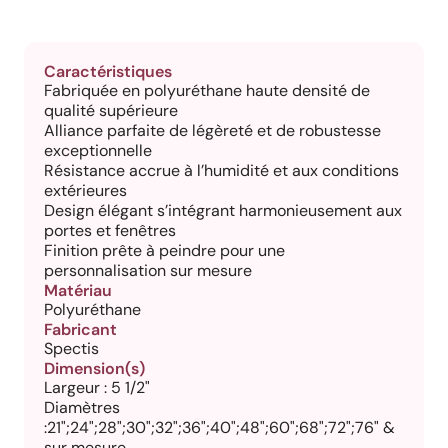
Caractéristiques
Fabriquée en polyuréthane haute densité de
qualité supérieure
Alliance parfaite de légèreté et de robustesse
exceptionnelle
Résistance accrue à l’humidité et aux conditions
extérieures
Design élégant s’intégrant harmonieusement aux
portes et fenêtres
Finition prête à peindre pour une
personnalisation sur mesure
Matériau
Polyuréthane
Fabricant
Spectis
Dimension(s)
Largeur : 5 1/2"
Diamètres
:21";24";28";30";32";36";40";48";60";68";72";76" &
sur mesure