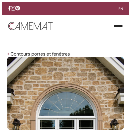
EN
Facebook
Instagram
Pinterest
Ouvrir
le
menu
Contours portes et fenêtres