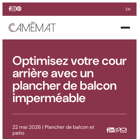
EN
Facebook
Instagram
Pinterest
Ouvrir
le
menu
Optimisez votre cour
arrière avec un
plancher de balcon
imperméable
22 mai 2026
|
Plancher de balcon et
patio