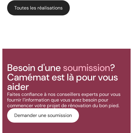
architectural prend vie grâce à
rampes et colonnes en PVC
performance aluminium pour
Toutes les réalisations
nos solutions haut de gamme
une terrasse polyvalente
Besoin d'une
soumission
?
Camémat est là pour vous
aider
Faites confiance à nos conseillers experts pour vous
fournir l’information que vous avez besoin pour
commencer votre projet de rénovation du bon pied.
Demander une soumission