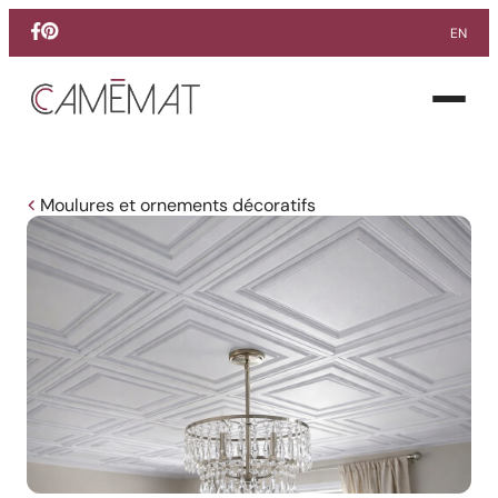
EN
Facebook
Pinterest
Instagram
Ouvrir
le
menu
Moulures et ornements décoratifs