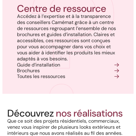
Centre de ressource
Accédez à l’expertise et à la transparence
des conseillers Camémat grâce à un centre
de ressources regroupant l’ensemble de nos
brochures et guides d’installation. Claires et
accessibles, ces ressources sont conçues
pour vous accompagner dans vos choix et
vous aider à identifier les produits les mieux
adaptés à vos besoins.
Guide d’installation
Brochures
Toutes les ressources
Réalisation au Nouveau-
Découvrez
nos réalisations
Harmonie, prestige et précision :
Brunswick : Charme côtier et
Que ce soit des projets résidentiels, commerciaux,
Cour arrière d’une résidence :
quand chaque détail
venez vous inspirer de plusieurs looks extérieurs et
durabilité absolue avec nos
intérieurs que nous avons réalisés au fil des années.
L’alliance du style bois et de la