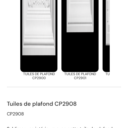
TUILES DE PLAFOND
TUILES DE PLAFOND
TUILES DE PL
CP2900
CP2901
CP2902
Tuiles de plafond CP2908
CP2908