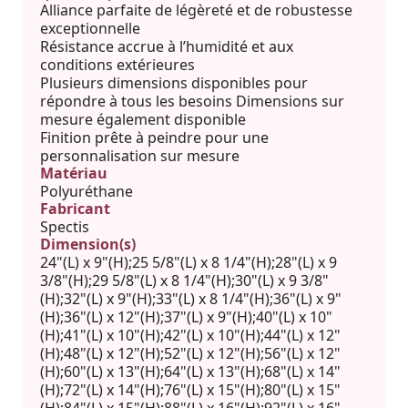
Alliance parfaite de légèreté et de robustesse
exceptionnelle
Résistance accrue à l’humidité et aux
conditions extérieures
Plusieurs dimensions disponibles pour
répondre à tous les besoins Dimensions sur
mesure également disponible
Finition prête à peindre pour une
personnalisation sur mesure
Matériau
Polyuréthane
Fabricant
Spectis
Dimension(s)
24"(L) x 9"(H);25 5/8"(L) x 8 1/4"(H);28"(L) x 9
3/8"(H);29 5/8"(L) x 8 1/4"(H);30"(L) x 9 3/8"
(H);32"(L) x 9"(H);33"(L) x 8 1/4"(H);36"(L) x 9"
(H);36"(L) x 12"(H);37"(L) x 9"(H);40"(L) x 10"
(H);41"(L) x 10"(H);42"(L) x 10"(H);44"(L) x 12"
(H);48"(L) x 12"(H);52"(L) x 12"(H);56"(L) x 12"
(H);60"(L) x 13"(H);64"(L) x 13"(H);68"(L) x 14"
(H);72"(L) x 14"(H);76"(L) x 15"(H);80"(L) x 15"