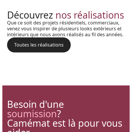
Réalisation au Nouveau-
Découvrez
nos réalisations
Harmonie, prestige et précision
Brunswick : Charme côtier et
Que ce soit des projets résidentiels, commerciaux,
Cour arrière d’une résidence :
: quand chaque détail
venez vous inspirer de plusieurs looks extérieurs et
durabilité absolue avec nos
intérieurs que nous avons réalisés au fil des années.
L’alliance du style bois et de la
architectural prend vie grâce à
rampes et colonnes en PVC
performance aluminium pour
Toutes les réalisations
nos solutions haut de gamme
une terrasse polyvalente
Besoin d'une
soumission
?
Camémat est là pour vous