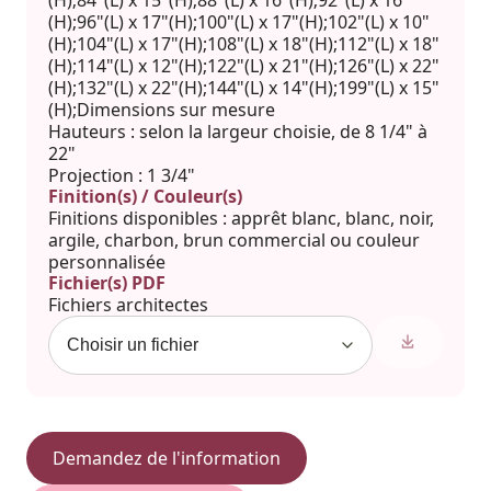
(H);84"(L) x 15"(H);88"(L) x 16"(H);92"(L) x 16"
(H);96"(L) x 17"(H);100"(L) x 17"(H);102"(L) x 10"
(H);104"(L) x 17"(H);108"(L) x 18"(H);112"(L) x 18"
(H);114"(L) x 12"(H);122"(L) x 21"(H);126"(L) x 22"
(H);132"(L) x 22"(H);144"(L) x 14"(H);199"(L) x 15"
(H);Dimensions sur mesure
Hauteurs : selon la largeur choisie, de 8 1/4" à
22"
Projection : 1 3/4"
Finition(s) / Couleur(s)
Finitions disponibles : apprêt blanc, blanc, noir,
argile, charbon, brun commercial ou couleur
personnalisée
Fichier(s) PDF
Fichiers architectes
Demandez de l'information