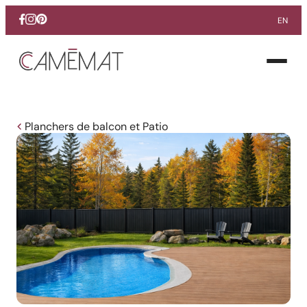
EN
Facebook
Instagram
Pinterest
Ouvrir
le
menu
Planchers de balcon et Patio