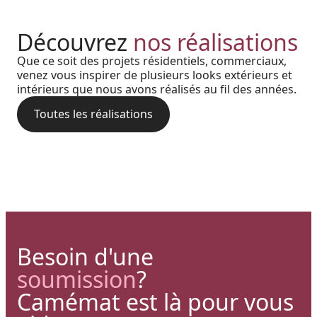
Réalisation au Nouveau-
Découvrez
nos réalisations
Harmonie, prestige et précision
Brunswick : Charme côtier et
Que ce soit des projets résidentiels, commerciaux,
Cour arrière d’une résidence :
: quand chaque détail
venez vous inspirer de plusieurs looks extérieurs et
durabilité absolue avec nos
intérieurs que nous avons réalisés au fil des années.
L’alliance du style bois et de la
architectural prend vie grâce à
rampes et colonnes en PVC
performance aluminium pour
Toutes les réalisations
nos solutions haut de gamme
une terrasse polyvalente
Besoin d'une
soumission
?
Camémat est là pour vous