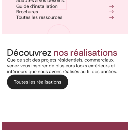
adaptés à vos besoins.
Guide d’installation
Brochures
Toutes les ressources
Réalisation au Nouveau-
Découvrez
nos réalisations
Harmonie, prestige et précision :
Brunswick : Charme côtier et
Que ce soit des projets résidentiels, commerciaux,
Cour arrière d’une résidence :
quand chaque détail
venez vous inspirer de plusieurs looks extérieurs et
durabilité absolue avec nos
intérieurs que nous avons réalisés au fil des années.
L’alliance du style bois et de la
architectural prend vie grâce à
rampes et colonnes en PVC
performance aluminium pour
Toutes les réalisations
nos solutions haut de gamme
une terrasse polyvalente