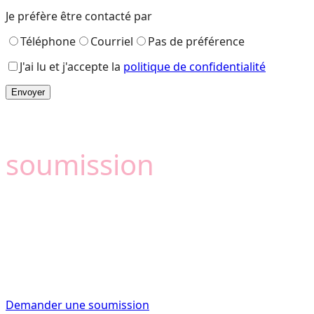
Je préfère être contacté par
Téléphone
Courriel
Pas de préférence
J'ai lu et j'accepte la
politique de confidentialité
Besoin d'une
soumission
?
Camémat est là pour
vous aider
Faites confiance à nos conseillers experts pour vous
fournir l’information que vous avez besoin pour
commencer votre projet de rénovation du bon pied.
Demander une soumission