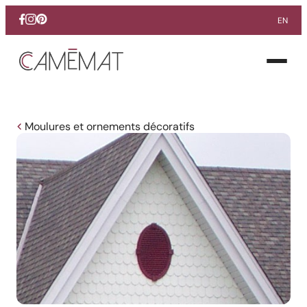
EN
Facebook
Instagram
Pinterest
Ouvrir
le
menu
Moulures et ornements décoratifs