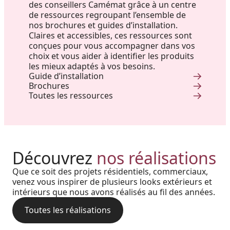
des conseillers Camémat grâce à un centre
de ressources regroupant l’ensemble de
nos brochures et guides d’installation.
Claires et accessibles, ces ressources sont
conçues pour vous accompagner dans vos
choix et vous aider à identifier les produits
les mieux adaptés à vos besoins.
Guide d’installation
Brochures
Toutes les ressources
Entrée résidentielle élégante à
Découvrez
nos réalisations
Réalisation au Nouveau-
Rivière-du-Loup. Colonne
Que ce soit des projets résidentiels, commerciaux,
Harmonie, prestige et précision
Brunswick : Charme côtier et
venez vous inspirer de plusieurs looks extérieurs et
architecturale et détails sur
intérieurs que nous avons réalisés au fil des années.
: quand chaque détail
durabilité absolue avec nos
mesure
architectural prend vie grâce à
Toutes les réalisations
rampes et colonnes en PVC
nos solutions haut de gamme