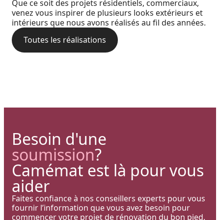
Brunswick : Charme côtier et
Que ce soit des projets résidentiels, commerciaux,
Cour arrière d’une résidence :
: quand chaque détail
venez vous inspirer de plusieurs looks extérieurs et
durabilité absolue avec nos
intérieurs que nous avons réalisés au fil des années.
L’alliance du style bois et de la
architectural prend vie grâce à
rampes et colonnes en PVC
performance aluminium pour
Toutes les réalisations
nos solutions haut de gamme
une terrasse polyvalente
Besoin d'une
soumission
?
Camémat est là pour vous
aider
Faites confiance à nos conseillers experts pour vous
fournir l’information que vous avez besoin pour
commencer votre projet de rénovation du bon pied.