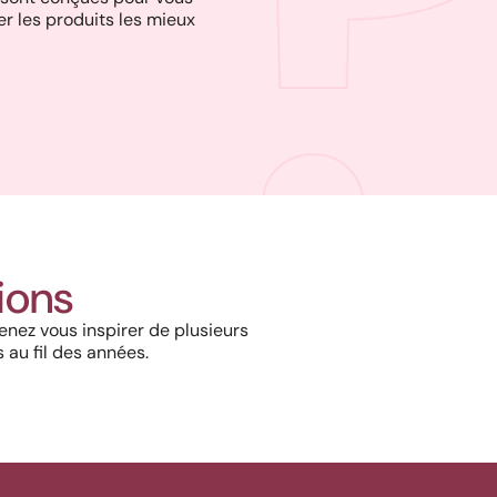
r les produits les mieux
Harmonie, prestige et précision
: quand chaque détail
tions
architectural prend vie grâce à
nos solutions haut de gamme
enez vous inspirer de plusieurs
 au fil des années.