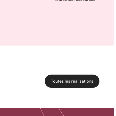
Cour arrière d’une résidence :
L’alliance du style bois et de la
performance aluminium pour
une terrasse polyvalente
Toutes les réalisations