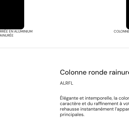
RRÉE EN ALUMINIUM
COLONNE
AINURÉE
Colonne ronde rainu
ALRFL
Élégante et intemporelle, la col
caractère et du raffinement à vo
rehausse instantanément l’appar
principales.