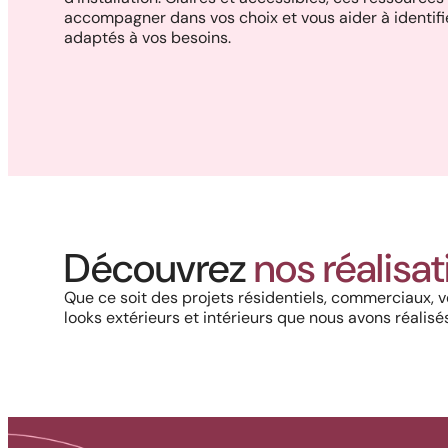
accompagner dans vos choix et vous aider à identifie
adaptés à vos besoins.
Réalisation au Nouveau-
Brunswick : Charme côtier et
Découvrez
nos réalisa
durabilité absolue avec nos
rampes et colonnes en PVC
Que ce soit des projets résidentiels, commerciaux, v
looks extérieurs et intérieurs que nous avons réalisés