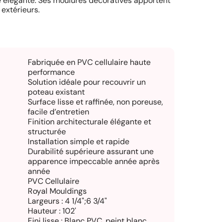
ale élégante. Ses moulures décoratives apportent
extérieurs.
Fabriquée en PVC cellulaire haute
performance
Solution idéale pour recouvrir un
poteau existant
Surface lisse et raffinée, non poreuse,
facile d’entretien
Finition architecturale élégante et
structurée
Installation simple et rapide
Durabilité supérieure assurant une
apparence impeccable année après
année
PVC Cellulaire
Royal Mouldings
Largeurs : 4 1/4";6 3/4"
Hauteur : 102'
Fini lisse : Blanc PVC, peint blanc,