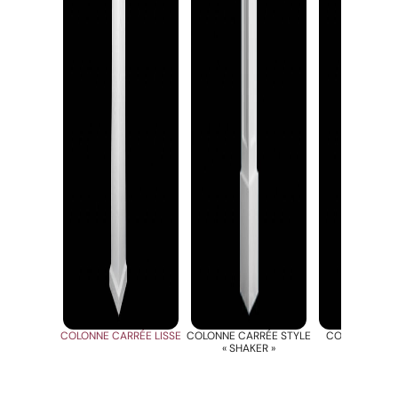
COLONNE CARRÉE LISSE
COLONNE CARRÉE STYLE
COLONNE CAR
« SHAKER »
CAISSO