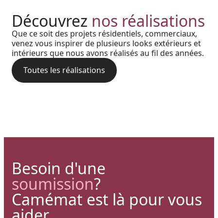
Réalisation au Nouveau-
Découvrez
nos réalisations
Harmonie, prestige et précision
Brunswick : Charme côtier et
Que ce soit des projets résidentiels, commerciaux,
Cour arrière d’une résidence :
: quand chaque détail
venez vous inspirer de plusieurs looks extérieurs et
durabilité absolue avec nos
intérieurs que nous avons réalisés au fil des années.
L’alliance du style bois et de la
architectural prend vie grâce à
rampes et colonnes en PVC
performance aluminium pour
Toutes les réalisations
nos solutions haut de gamme
une terrasse polyvalente
Besoin d'une
soumission
?
Camémat est là pour vous
aider